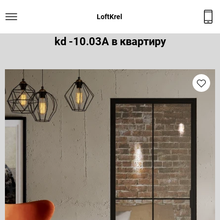
Коллекция LOFT CLASSIC
LoftKrel
Дверь межкомнатная лофт поворотная
kd -10.03A в квартиру