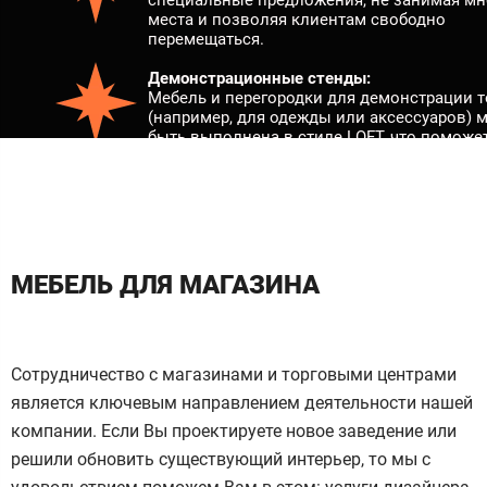
места и позволяя клиентам свободно
перемещаться.
Демонстрационные стенды:
Мебель и перегородки для демонстрации 
(например, для одежды или аксессуаров) 
быть выполнена в стиле LOFT, что поможе
подчеркнуть уникальность бренда и повыс
привлекательность товара.
Кассовые зоны:
Кассовые области в лофт-стиле могут выг
современно и стильно, используя комбин
стекла, дерева и металла. Открытые кассы
МЕБЕЛЬ ДЛЯ МАГАЗИНА
создать более комфортную атмосферу для
общения с клиентами.
Комфортные зоны для клиентов:
Создание уютных пространств с помощью
Сотрудничество с магазинами и торговыми центрами
перерогодок для отдыха клиентов с
является ключевым направлением деятельности нашей
использованием стульев и столов в лофт-
компании. Если Вы проектируете новое заведение или
может повысить уровень комфорта и увел
время, проведенное в магазине.
решили обновить существующий интерьер, то мы с